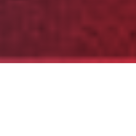
Partager
Imprimer
Informations pratiques
Boulevard Joseph Monnier
CS 10301
83170 Brignoles