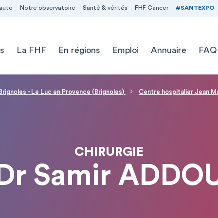
aute
Notre observatoire
Santé & vérités
FHF Cancer
#SANTEXPO
s
La FHF
En régions
Emploi
Annuaire
FAQ
Brignoles - Le Luc en Provence (Brignoles)
Centre hospitalier Jean Ma
CHIRURGIE
Dr Samir ADDO