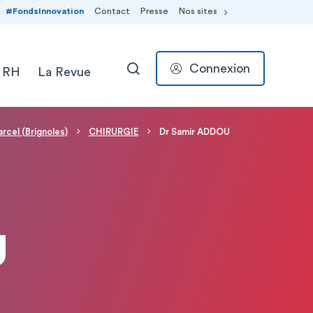
#FondsInnovation
Contact
Presse
Nos sites
Connexion
 RH
La Revue
RECHERCHER
rcel (Brignoles)
CHIRURGIE
Dr Samir ADDOU
U