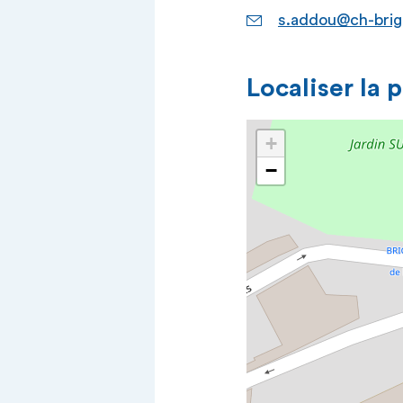
s.addou@ch-brig
Localiser la 
+
−