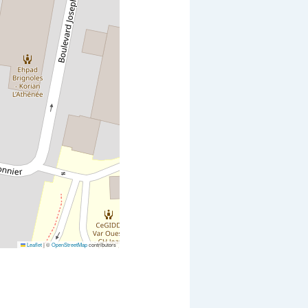
Leaflet
|
©
OpenStreetMap
contributors