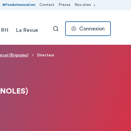
#FondsInnovation
Contact
Presse
Nos sites
Connexion
 RH
La Revue
RECHERCHER
rcel (Brignoles)
Directeur
GNOLES)