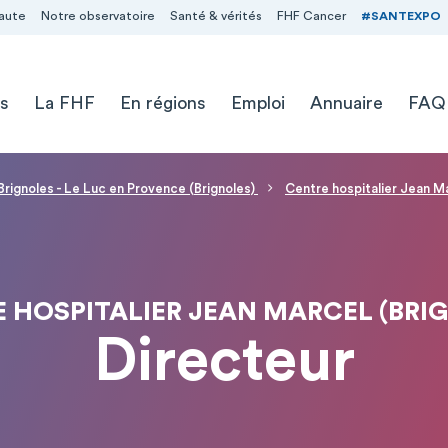
aute
Notre observatoire
Santé & vérités
FHF Cancer
#SANTEXPO
s
La FHF
En régions
Emploi
Annuaire
FAQ
Brignoles - Le Luc en Provence (Brignoles)
Centre hospitalier Jean Ma
 HOSPITALIER JEAN MARCEL (BRI
Directeur