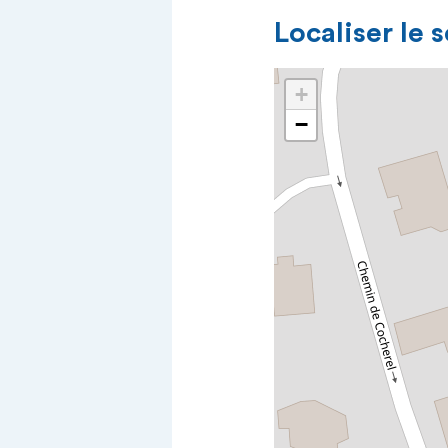
Localiser le 
+
−