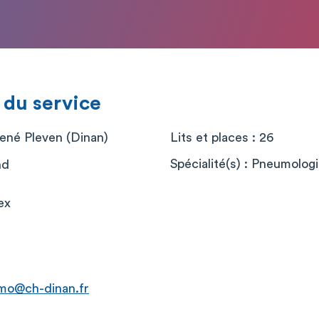
 du service
René Pleven (Dinan)
Lits et places : 26
Spécialité(s) : Pneumolog
nd
ex
umo@ch-dinan.fr