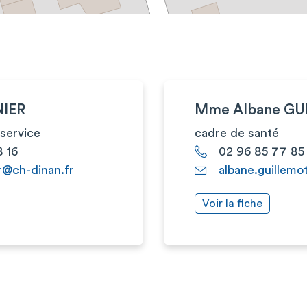
NIER
Mme Albane G
service
cadre de santé
8 16
02 96 85 77 85
er@ch-dinan.fr
albane.guillemo
Voir la fiche