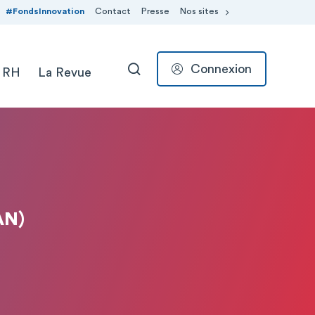
#FondsInnovation
Contact
Presse
Nos sites
Connexion
 RH
La Revue
RECHERCHER
AN)