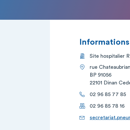
Informations
Site hospitalier 
rue Chateaubria
BP 91056
22101 Dinan Ced
02 96 85 77 85
02 96 85 78 16
secretariat.pne