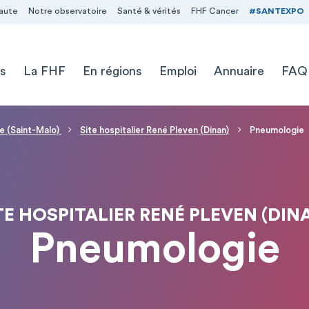
aute
Notre observatoire
Santé & vérités
FHF Cancer
#SANTEXPO
s
La FHF
En régions
Emploi
Annuaire
FAQ
e (Saint-Malo)
Site hospitalier René Pleven (Dinan)
Pneumologie
TE HOSPITALIER RENÉ PLEVEN (DIN
Pneumologie