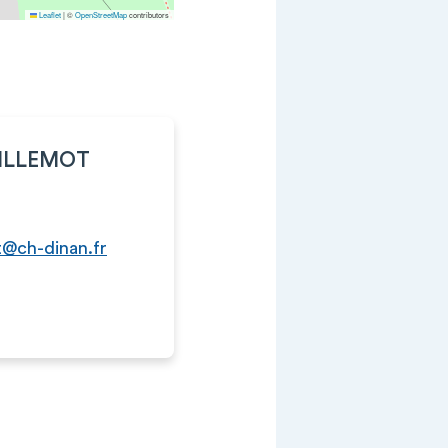
Leaflet
|
©
OpenStreetMap
contributors
UILLEMOT
t@ch-dinan.fr