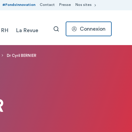
#FondsInnovation
Contact
Presse
Nos sites
Connexion
 RH
La Revue
RECHERCHER
Dr Cyril BERNIER
R