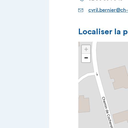
cyril.bernier@ch-
Localiser la 
+
−