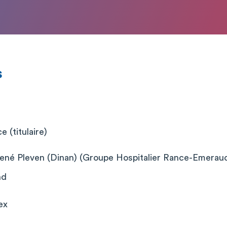
s
 (titulaire)
 René Pleven (Dinan) (Groupe Hospitalier Rance-Emeraud
nd
ex