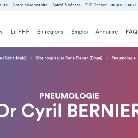
aute
Notre observatoire
Santé & vérités
FHF Cancer
#SANTEXPO
s
La FHF
En régions
Emploi
Annuaire
FAQ
e (Saint-Malo)
Site hospitalier René Pleven (Dinan)
Pneumologie
PNEUMOLOGIE
Dr Cyril BERNIE