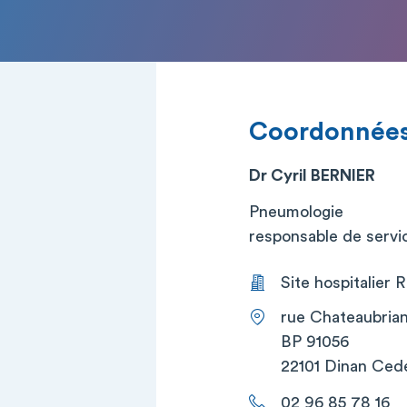
Coordonnée
Dr Cyril BERNIER
Pneumologie
responsable de service
Site hospitalier
rue Chateaubria
BP 91056
22101 Dinan Ced
02 96 85 78 16