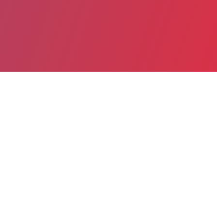
Partager
Imprimer
Informations pratiques
Pierre Bénite
165 chemin du Grand Revoyet
69495 Pierre-Bénite Cedex
08 25 08 25 69
04 78 86 56 66