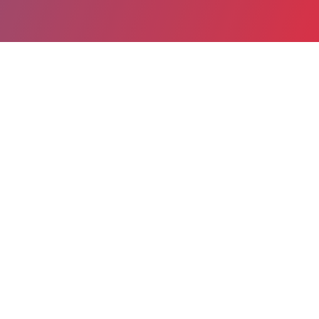
Partager
Imprimer
Coordonnées de la
direction
Hôpital Lyon Sud HCL (Pierre-Bénite)
Pierre Bénite
165 chemin du Grand Revoyet
69495 Pierre-Bénite Cedex
04 78 86 45 00
caroline.jeannin@chu-lyon.fr