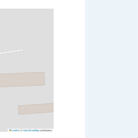
Leaflet
|
©
OpenStreetMap
contributors