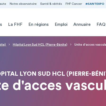
aute
Notre observatoire
Santé & vérités
FHF Cancer
#SANTEXPO
s
La FHF
En régions
Emploi
Annuaire
FAQ
nite)
Hôpital Lyon Sud HCL (Pierre-Bénite)
Unite d'acces vascula
PITAL LYON SUD HCL (PIERRE-BÉNI
te d'acces vascul