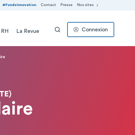
#FondsInnovation
Contact
Presse
Nos sites
Connexion
 RH
La Revue
RECHERCHER
ire
TE)
aire