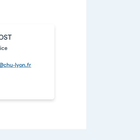
BOST
ice
@chu-lyon.fr