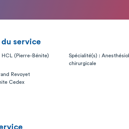
 du service
 HCL (Pierre-Bénite)
Spécialité(s) : Anesthési
chirurgicale
rand Revoyet
nite Cedex
service