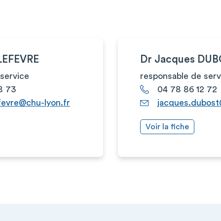
 LEFEVRE
Dr Jacques DU
service
responsable de serv
8 73
04 78 86 12 72
fevre@chu-lyon.fr
jacques.dubost
Voir la fiche