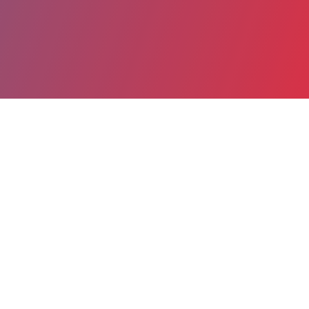
Partager
Imprimer
Informations du service
Hôpital Lyon Sud HCL (Pierre-Bénite)
Pierre Bénite
165 chemin du Grand Revoyet
69495 Pierre-Bénite Cedex
04 78 56 91 00