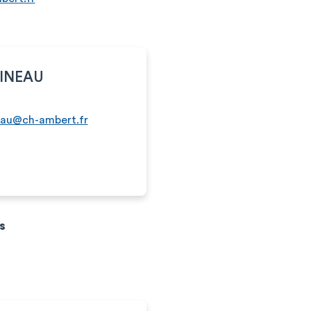
PINEAU
eau@ch-ambert.fr
s