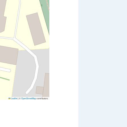
Leaflet
|
©
OpenStreetMap
contributors