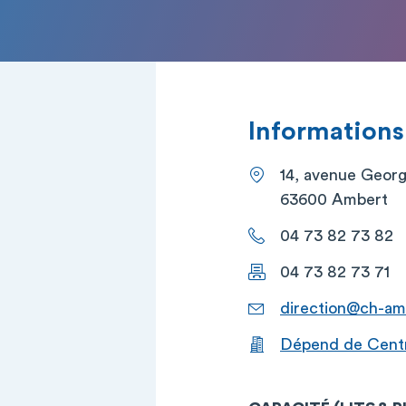
Informations
14, avenue Geor
63600 Ambert
04 73 82 73 82
04 73 82 73 71
direction@ch-am
Dépend de Centr