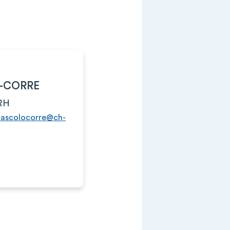
-CORRE
 RH
mascolocorre@ch-