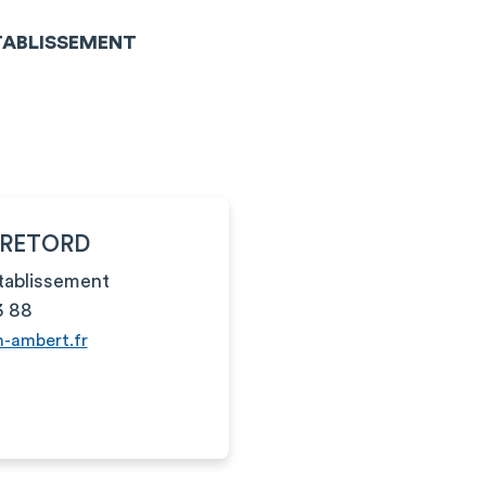
ÉTABLISSEMENT
n RETORD
établissement
3 88
h-ambert.fr