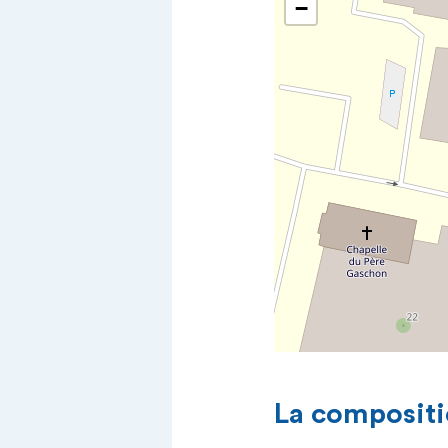
−
La compositi