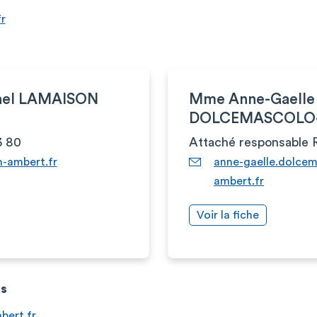
r
hel LAMAISON
Mme Anne-Gaelle
DOLCEMASCOLO
3 80
Attaché responsable
h-ambert.fr
anne-gaelle.dolce
ambert.fr
Voir la fiche
es
bert.fr