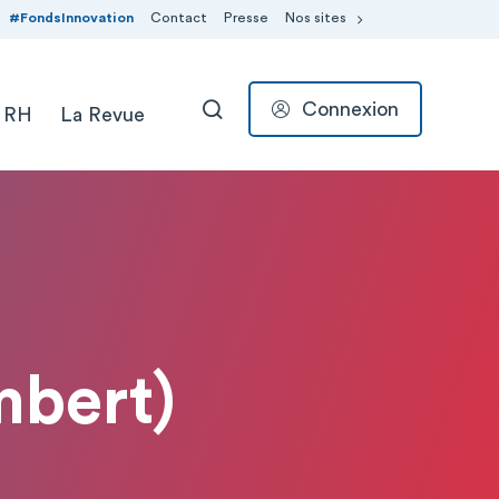
#FondsInnovation
Contact
Presse
Nos sites
Connexion
 RH
La Revue
RECHERCHER
mbert)