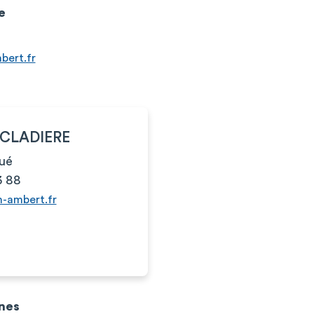
e
bert.fr
n CLADIERE
ué
3 88
h-ambert.fr
nes