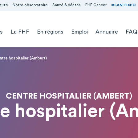
aute
Notre observatoire
Santé & vérités
FHF Cancer
#SANTEXPO
s
La FHF
En régions
Emploi
Annuaire
FAQ
tre hospitalier (Ambert)
CENTRE HOSPITALIER (AMBERT)
e hospitalier (A