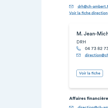
drh@ch-ambert.f
Voir la fiche direction
M. Jean-Mic
DRH
04 73 82 7
direction@c
Voir la fiche
Affaires financièr
direction@ch-am