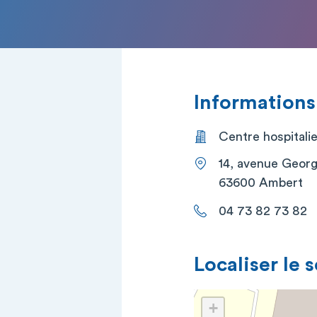
Informations
Centre hospitali
14, avenue Geor
63600 Ambert
04 73 82 73 82
Localiser le 
+