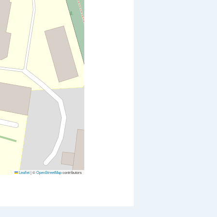
Leaflet
|
©
OpenStreetMap
contributors