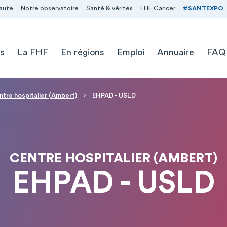
aute
Notre observatoire
Santé & vérités
FHF Cancer
#SANTEXPO
s
La FHF
En régions
Emploi
Annuaire
FAQ
tre hospitalier (Ambert)
EHPAD - USLD
CENTRE HOSPITALIER (AMBERT)
EHPAD - USLD