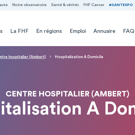
aute
Notre observatoire
Santé & vérités
FHF Cancer
#SANTEXPO
s
La FHF
En régions
Emploi
Annuaire
FAQ
tre hospitalier (Ambert)
Hospitalisation A Domicile
CENTRE HOSPITALIER (AMBERT)
talisation A Do