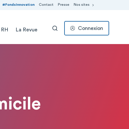
#FondsInnovation
Contact
Presse
Nos sites
Connexion
 RH
La Revue
RECHERCHER
micile