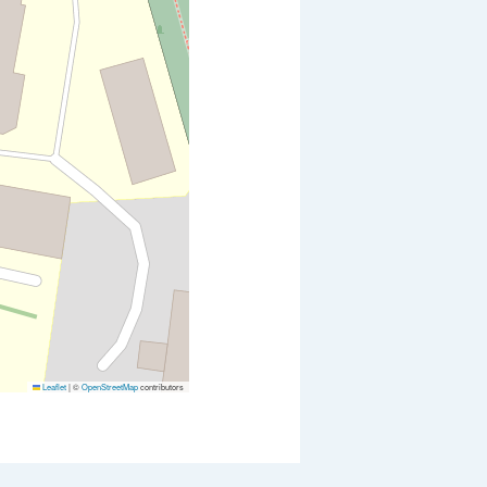
Leaflet
|
©
OpenStreetMap
contributors