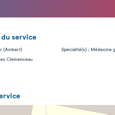
 du service
er (Ambert)
Spécialité(s) : Médecine 
ges Clemenceau
service