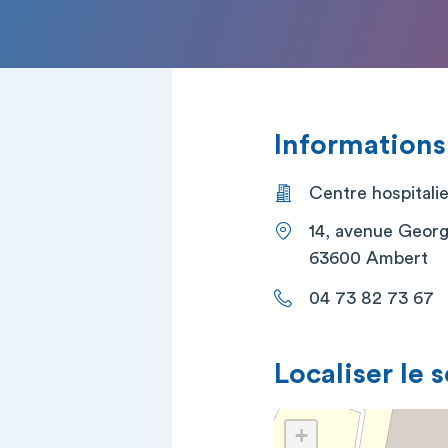
Informations
Centre hospitali
14, avenue Geor
63600 Ambert
04 73 82 73 67
Localiser le 
+