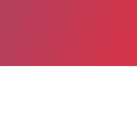
Partager
Imprimer
Informations du service
Centre Hospitalier Louis Sevestre (La
Membrolle-sur-Choisille)
La Futaie