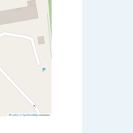
Leaflet
|
©
OpenStreetMap
contributors