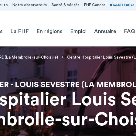
aute
Notre observatoire
Santé & vérités
FHF Cancer
#SANTEXPO
s
La FHF
En régions
Emploi
Annuaire
FAQ
E (La Membrolle-sur-Choisille)
Centre Hospitalier Louis Sevestre (L
ER - LOUIS SEVESTRE (LA MEMBROL
pitalier Louis S
rolle-sur-Chois