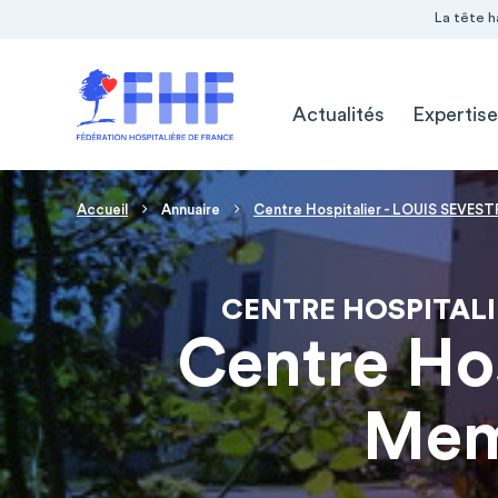
Navigation Pré-entête
Panneau de gestion des cookies
La tête h
Navigation principale
Actualités
Expertise
Fil d'Ariane
Accueil
Annuaire
Centre Hospitalier - LOUIS SEVESTR
CENTRE HOSPITALI
Centre Hos
Memb