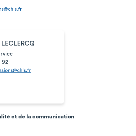
ns@chls.fr
e LECLERCQ
rvice
6 92
ssions@chls.fr
alité et de la communication