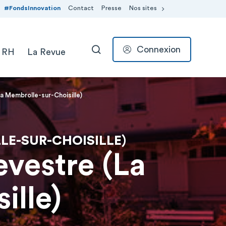
#FondsInnovation
Contact
Presse
Nos sites
Connexion
 RH
La Revue
RECHERCHER
a Membrolle-sur-Choisille)
LE-SUR-CHOISILLE)
evestre (La
ille)