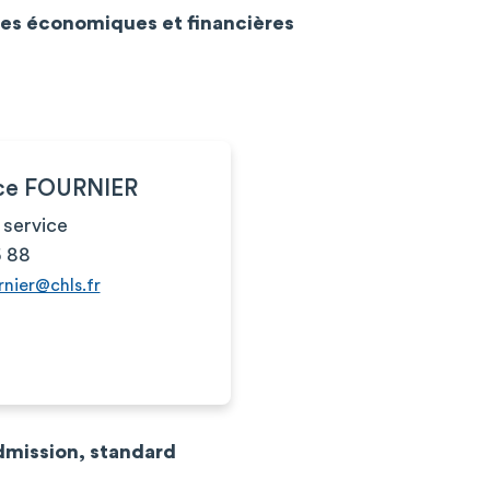
res économiques et financières
ce FOURNIER
 service
6 88
rnier@chls.fr
dmission, standard