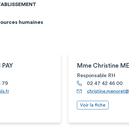
ÉTABLISSEMENT
sources humaines
 PAY
Mme Christine 
Responsable RH
6 79
02 47 42 46 00
ls.fr
christine.menoret@c
Voir la fiche