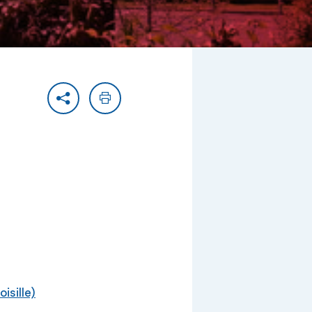
Partager
Imprimer
sille)