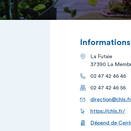
Informations
La Futaie
37390 La Membro
02 47 42 46 46
02 47 42 46 56
direction@chls.f
https://chls.fr/
Dépend de Centr