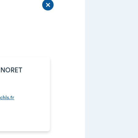
MENORET
hls.fr