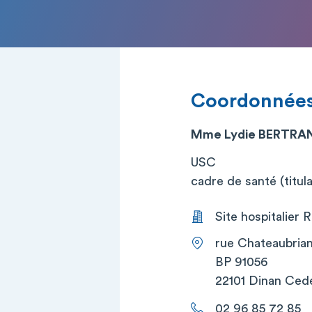
Coordonnée
Mme Lydie BERTRA
USC
cadre de santé (titula
Site hospitalier
rue Chateaubria
BP 91056
22101 Dinan Ced
02 96 85 72 85