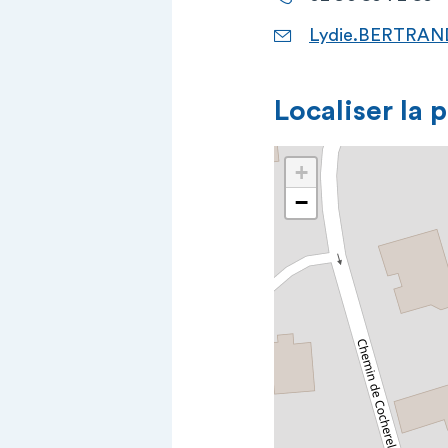
Lydie.BERTRAND
Localiser la 
+
−