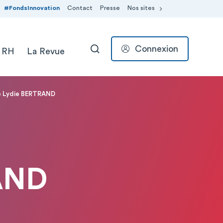
#FondsInnovation
Contact
Presse
Nos sites
Connexion
 RH
La Revue
RECHERCHER
 Lydie BERTRAND
AND