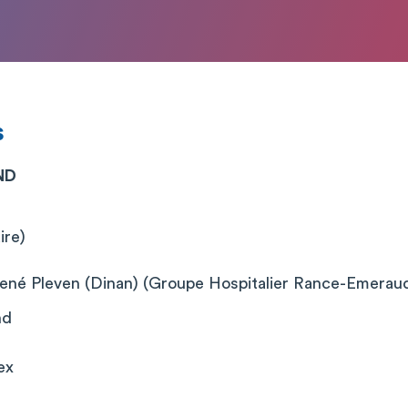
s
ND
ire)
 René Pleven (Dinan) (Groupe Hospitalier Rance-Emeraud
nd
ex