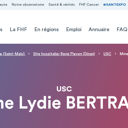
aute
Notre observatoire
Santé & vérités
FHF Cancer
#SANTEXPO
s
La FHF
En régions
Emploi
Annuaire
FAQ
e (Saint-Malo)
Site hospitalier René Pleven (Dinan)
USC
Mme
USC
e Lydie BERTR