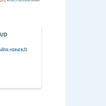
Leaflet
|
©
OpenStreetMap
contributors
AUD
lins-yzeure.fr