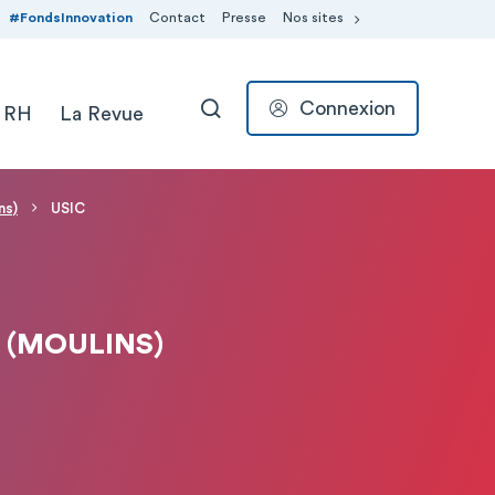
#FondsInnovation
Contact
Presse
Nos sites
Connexion
 RH
La Revue
RECHERCHER
ns)
USIC
 (MOULINS)