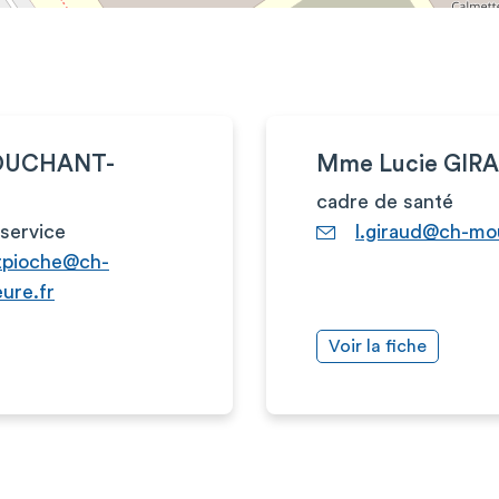
BOUCHANT-
Mme Lucie GIR
cadre de santé
service
l.giraud@ch-mou
tpioche@ch-
ure.fr
Voir la fiche