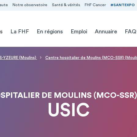
aute
Notre observatoire
Santé & vérités
FHF Cancer
#SANTEXPO
s
La FHF
En régions
Emploi
Annuaire
FAQ
-YZEURE (Moulins)
Centre hospitalier de Moulins (MCO-SSR) (Mouli
SPITALIER DE MOULINS (MCO-SSR)
USIC