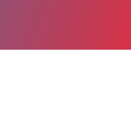
Partager
Imprimer
Informations du service
Centre Hospitalier de la Risle (Pont-
Audemer)
64, route de Lisieux
BP 431