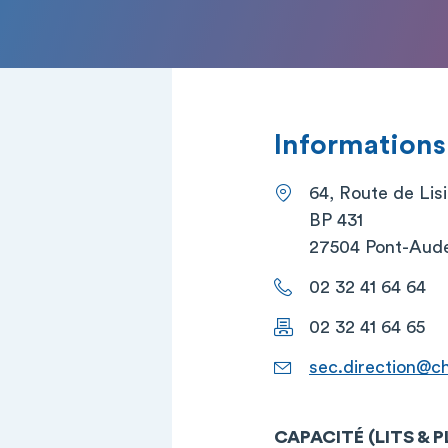
Informations
64, Route de Lis
BP 431
27504 Pont-Aud
02 32 41 64 64
02 32 41 64 65
sec.direction@c
CAPACITÉ (LITS & 