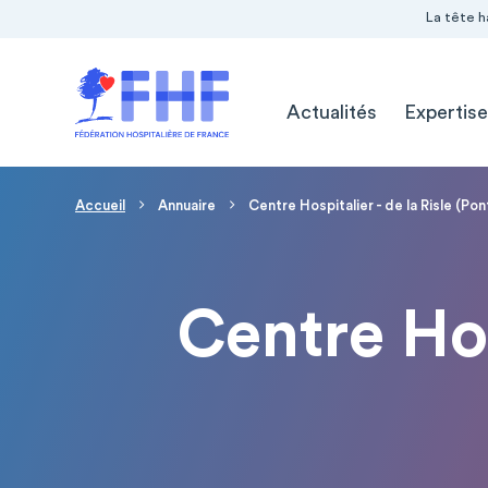
Navigation Pré-entête
Panneau de gestion des cookies
La tête h
Navigation principale
Actualités
Expertise
Fil d'Ariane
Accueil
Annuaire
Centre Hospitalier - de la Risle (P
Centre Hos