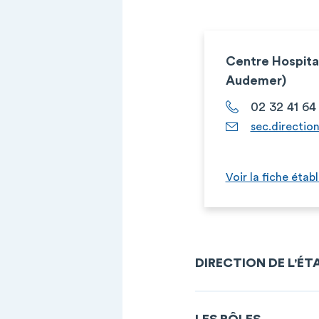
Centre Hospitali
Audemer)
02 32 41 64
sec.directi
Voir la fiche étab
DIRECTION DE L'É
LES PÔLES