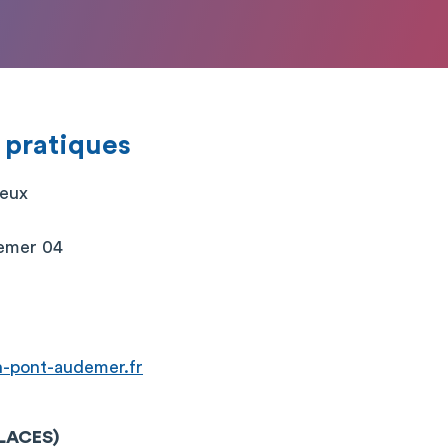
 pratiques
ieux
emer 04
h-pont-audemer.fr
PLACES)