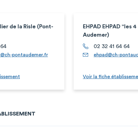
er de la Risle (Pont-
EHPAD EHPAD "les 4 
Audemer)
 64
02 32 41 64 64
on@ch-pontaudemer.fr
ehpad@ch-pontaud
lissement
Voir la fiche établissem
TABLISSEMENT