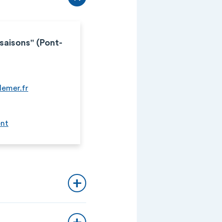
saisons" (Pont-
emer.fr
ent