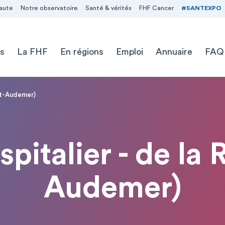
aute
Notre observatoire
Santé & vérités
FHF Cancer
#SANTEXPO
s
La FHF
En régions
Emploi
Annuaire
FAQ
ont-Audemer)
pitalier - de la R
Audemer)