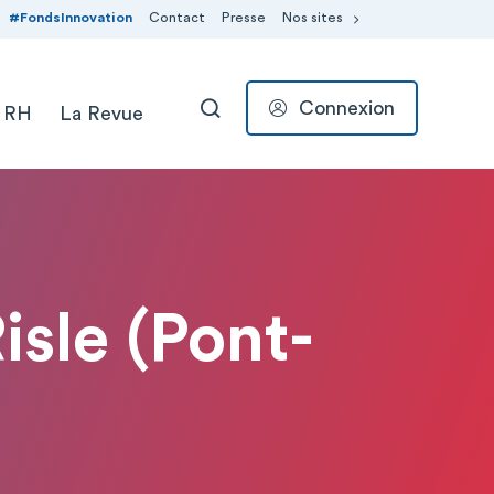
#FondsInnovation
Contact
Presse
Nos sites
Connexion
 RH
La Revue
RECHERCHER
isle (Pont-