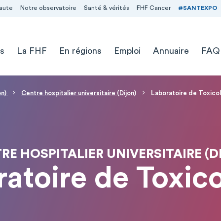
aute
Notre observatoire
Santé & vérités
FHF Cancer
#SANTEXPO
s
La FHF
En régions
Emploi
Annuaire
FAQ
on)
Centre hospitalier universitaire (Dijon)
Laboratoire de Toxico
RE HOSPITALIER UNIVERSITAIRE (D
atoire de Toxic