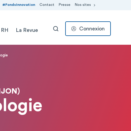
#FondsInnovation
Contact
Presse
Nos sites
Connexion
 RH
La Revue
RECHERCHER
logie
IJON)
ologie