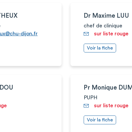
ATHEUX
Dr Maxime LUU
e
chef de clinique
ux@chu-dijon.fr
sur liste rouge
Voir la fiche
RDOU
Pr Monique DU
PUPH
uge
sur liste rouge
Voir la fiche