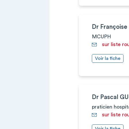
Dr François
MCUPH
sur liste ro
Voir la fiche
Dr Pascal G
praticien hospit
sur liste ro
Voir la fiche