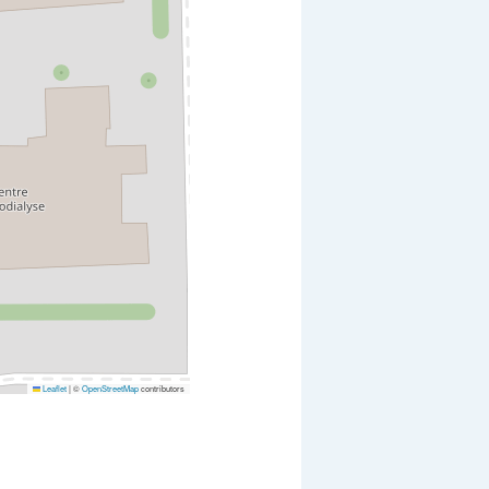
Leaflet
|
©
OpenStreetMap
contributors