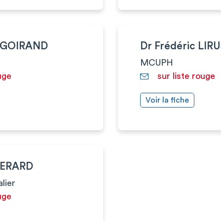
e GOIRAND
Dr Frédéric LIRU
MCUPH
uge
sur liste rouge
Voir la fiche
UERARD
alier
uge