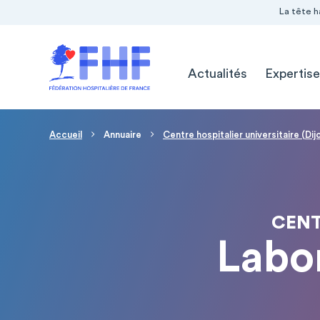
Navigation Pré-entête
Panneau de gestion des cookies
La tête h
Navigation principale
Actualités
Expertise
Fil d'Ariane
Accueil
Annuaire
Centre hospitalier universitaire (Dij
CENT
Labor