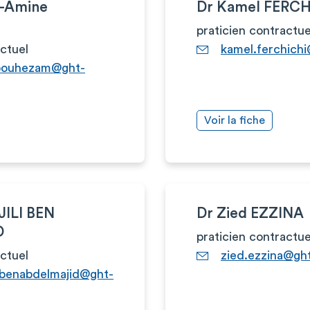
-Amine
Dr Kamel FERCH
praticien contractue
actuel
kamel.ferchichi
ouhezam@ght-
Voir la fiche
JILI BEN
Dr Zied EZZINA
D
praticien contractue
actuel
zied.ezzina@ght
libenabdelmajid@ght-