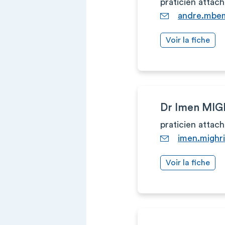
praticien attac
andre.mbe
Voir la fiche
Dr Imen MIG
praticien attac
imen.mighr
Voir la fiche