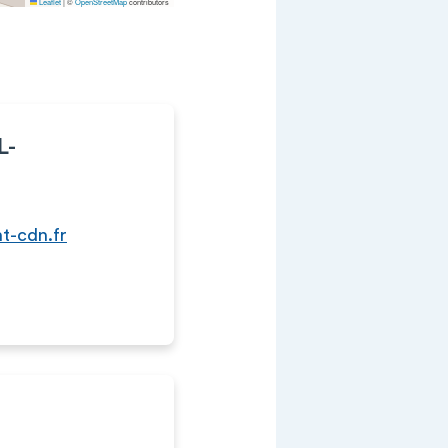
Leaflet
|
©
OpenStreetMap
contributors
L-
t-cdn.fr