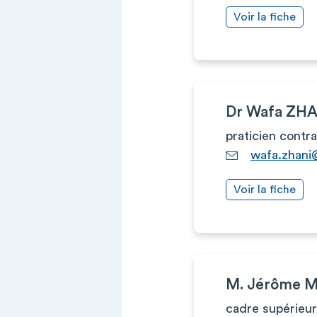
Voir la fiche
Dr Wafa ZHA
praticien contr
wafa.zhani
Voir la fiche
M. Jérôme 
cadre supérieur