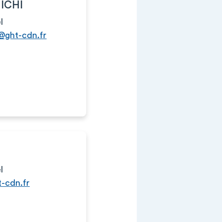
ICHI
l
@ght-cdn.fr
l
-cdn.fr