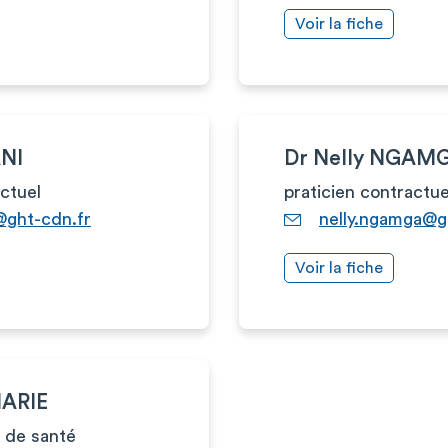
Voir la fiche
NI
Dr Nelly NGAM
actuel
praticien contractue
@ght-cdn.fr
nelly.ngamga@g
Voir la fiche
MARIE
 de santé