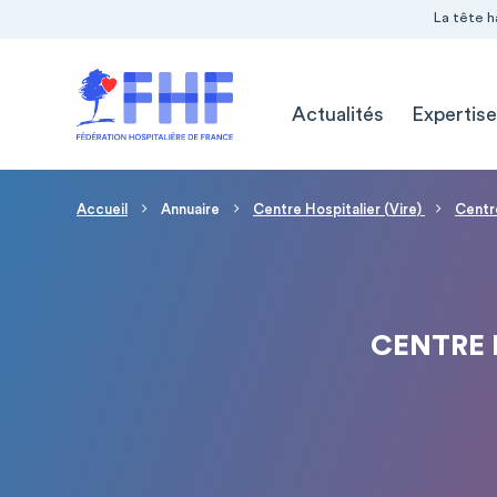
Navigation Pré-entête
Panneau de gestion des cookies
La tête h
Navigation principale
Actualités
Expertise
Fil d'Ariane
Accueil
Annuaire
Centre Hospitalier (Vire)
Centr
CENTRE 