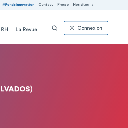
#FondsInnovation
Contact
Presse
Nos sites
Connexion
 RH
La Revue
RECHERCHER
ALVADOS)