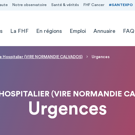
aute
Notre observatoire
Santé & vérités
FHF Cancer
#SANTEXPO
s
La FHF
En régions
Emploi
Annuaire
FAQ
e Hospitalier (VIRE NORMANDIE CALVADOS)
Urgences
HOSPITALIER (VIRE NORMANDIE C
Urgences