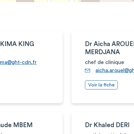
BEKIMA KING
Dr Aicha AROUE
MERDJANA
kima@ght-cdn.fr
chef de clinique
aicha.arouel@gh
Voir la fiche
laude MBEM
Dr Khaled DERI