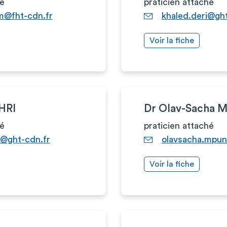
hé
praticien attaché
m@fht-cdn.fr
khaled.deri@ght
Voir la fiche
HRI
Dr Olav-Sacha
hé
praticien attaché
i@ght-cdn.fr
olavsacha.mpu
Voir la fiche