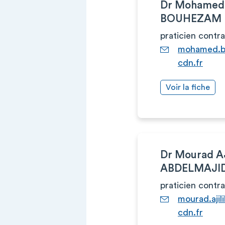
Dr Mohamed
BOUHEZAM
praticien contr
mohamed.b
cdn.fr
Voir la fiche
Dr Mourad A
ABDELMAJI
praticien contr
mourad.aji
cdn.fr