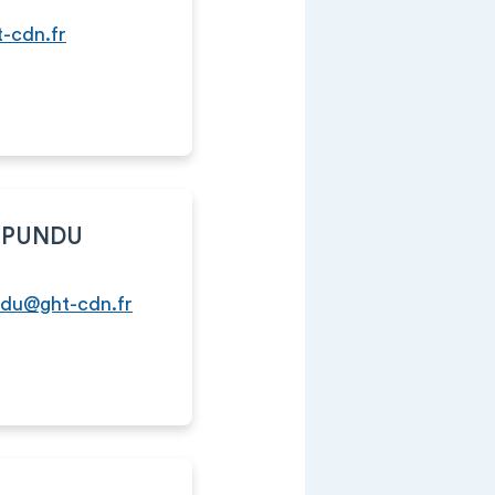
-cdn.fr
 MPUNDU
ndu@ght-cdn.fr