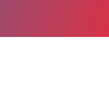
Partager
Imprimer
Informations du service
Hôpital NOVO - Site de Pontoise
(CERGY PONTOISE)
6 avenue de L'ile-de-France - CS
90079 Pontoise
95303 CERGY PONTOISE Cedex