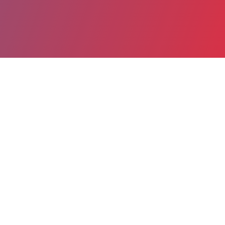
Partager
Imprimer
Informations du service
Hôpital NOVO - Site de Pontoise
(CERGY PONTOISE)
6 avenue de L'ile-de-France - CS
90079 Pontoise
95303 CERGY PONTOISE Cedex
01 30 75 40 32