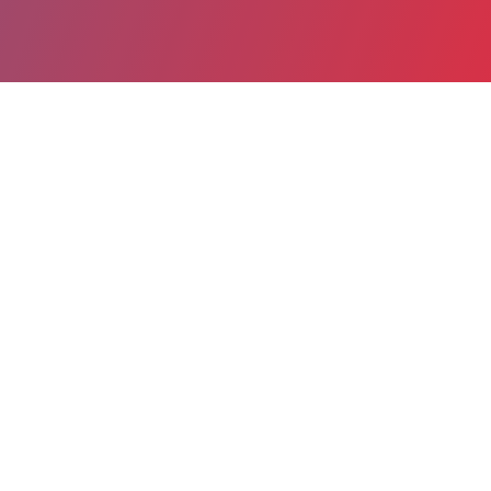
Partager
Imprimer
Informations du service
Hôpital NOVO - Site de Pontoise
(CERGY PONTOISE)
6 avenue de L'ile-de-France - CS
90079 Pontoise
95303 CERGY PONTOISE Cedex
01 30 75 40 25
Spécialité(s) : Maladies infectieuses et