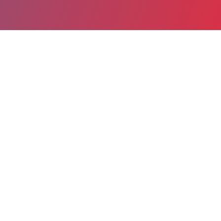
Partager
Imprimer
Informations du service
Centre hospitalier Jean-Pierre
CASSABEL (Castelnaudary)
19 avenue Monseigneur de Langle
11400 Castelnaudary
04 68 94 56 05
francoise.rolland@ch-castelnaudary.fr
Spécialité(s) : Pharmacie, Hygiène