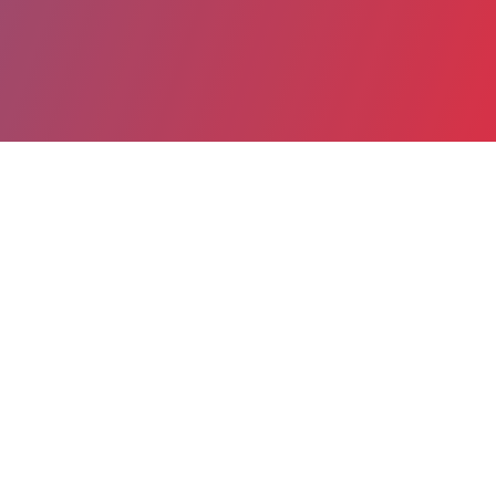
Partager
Imprimer
Informations du service
Centre hospitalier intercommunal de
Meulan - Les Mureaux (MEULAN-EN-
YVELINES)
1 rue du Fort
78250 MEULAN-EN-YVELINES