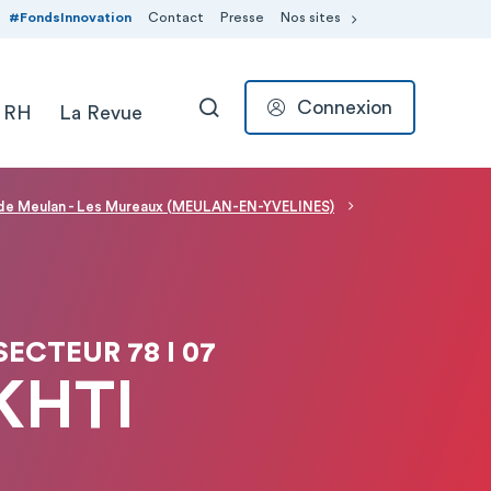
#FondsInnovation
Contact
Presse
Nos sites
Connexion
 RH
La Revue
RECHERCHER
l de Meulan - Les Mureaux (MEULAN-EN-YVELINES)
SECTEUR 78 I 07
KHTI