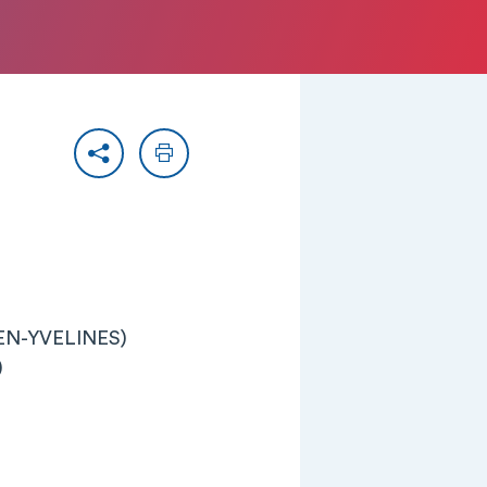
Partager
Imprimer
-EN-YVELINES)
)