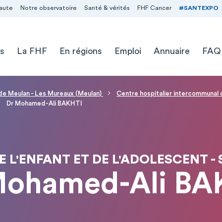
aute
Notre observatoire
Santé & vérités
FHF Cancer
#SANTEXPO
s
La FHF
En régions
Emploi
Annuaire
FAQ
 de Meulan - Les Mureaux (Meulan)
Centre hospitalier intercommuna
Dr Mohamed-Ali BAKHTI
 L'ENFANT ET DE L'ADOLESCENT - 
Mohamed-Ali BA