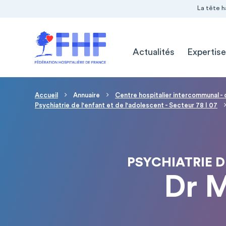
Navigation Pré-entête
Panneau de gestion des cookies
La tête h
Navigation principale
Actualités
Expertise
Fil d'Ariane
Accueil
Annuaire
Centre hospitalier intercommunal -
Psychiatrie de l'enfant et de l'adolescent - Secteur 78 I 07
PSYCHIATRIE DE
Dr 