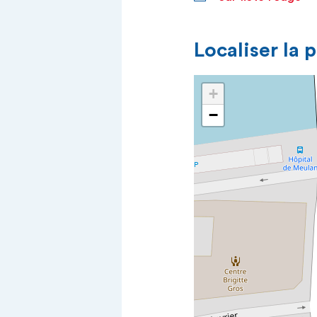
Localiser la 
+
−