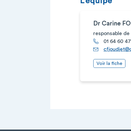
L’équipe
Dr Carine F
responsable de 
01 64 60 47
cfjoudjet@c
Voir la fiche