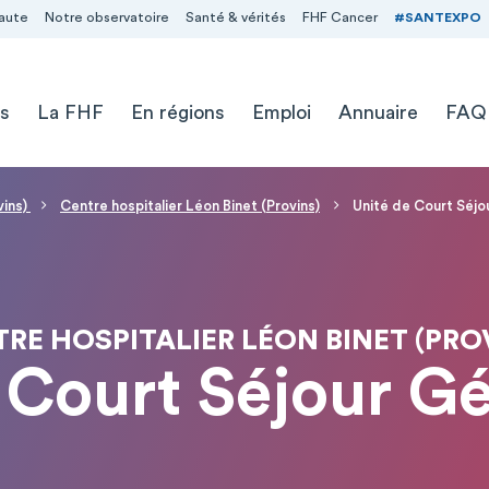
aute
Notre observatoire
Santé & vérités
FHF Cancer
#SANTEXPO
s
La FHF
En régions
Emploi
Annuaire
FAQ
vins)
Centre hospitalier Léon Binet (Provins)
Unité de Court Séjo
RE HOSPITALIER LÉON BINET (PRO
 Court Séjour Gé