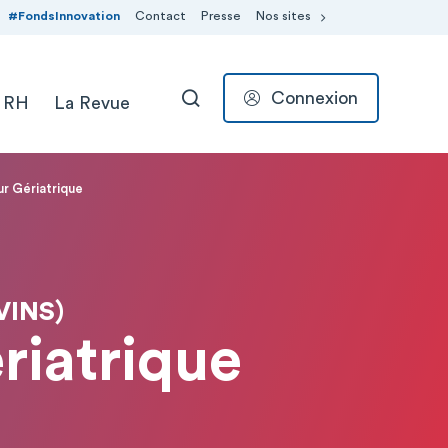
#FondsInnovation
Contact
Presse
Nos sites
Connexion
 RH
La Revue
RECHERCHER
ur Gériatrique
VINS)
riatrique