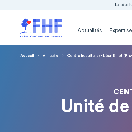
Navigation Pré-entête
Panneau de gestion des cookies
La tête h
Navigation principale
Actualités
Expertise
Fil d'Ariane
Accueil
Annuaire
Centre hospitalier - Léon Binet (Pro
CENT
Unité de