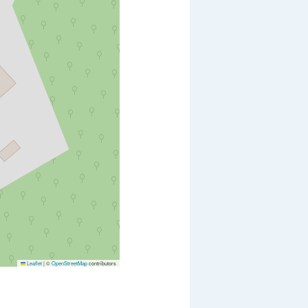
Leaflet
|
©
OpenStreetMap
contributors