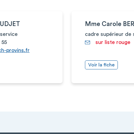
OUDJET
Mme Carole BE
service
cadre supérieur de 
 55
sur liste rouge
h-provins.fr
Voir la fiche