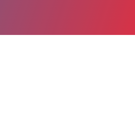
Partager
Imprimer
Informations du service
Centre Hospitalier Ariège-Couserans
(SAINT-GIRONS)
BP 60111
09201 SAINT-GIRONS Cedex
05 61 96 21 09
Spécialité(s) : Psychiatrie