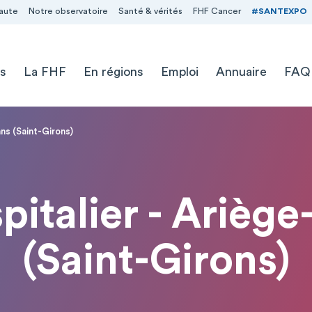
aute
Notre observatoire
Santé & vérités
FHF Cancer
#SANTEXPO
s
La FHF
En régions
Emploi
Annuaire
FAQ
ns (Saint-Girons)
pitalier - Arièg
(Saint-Girons)