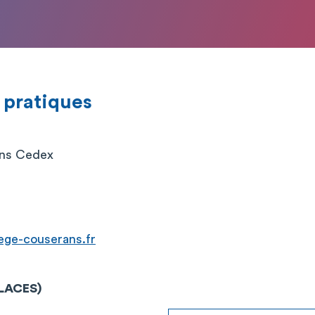
 pratiques
ons Cedex
ege-couserans.fr
PLACES)