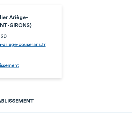
ier Ariège-
INT-GIRONS)
 20
-ariege-couserans.fr
lissement
TABLISSEMENT