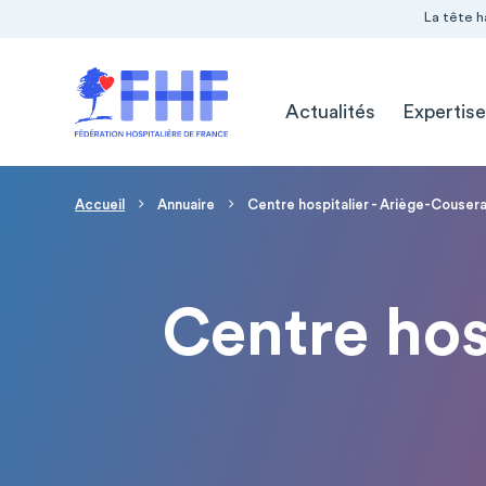
Navigation Pré-entête
Panneau de gestion des cookies
La tête h
Navigation principale
Actualités
Expertise
Fil d'Ariane
Accueil
Annuaire
Centre hospitalier - Ariège-Cousera
Centre hos