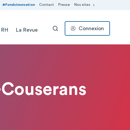
#FondsInnovation
Contact
Presse
Nos sites
Connexion
 RH
La Revue
RECHERCHER
e-Couserans