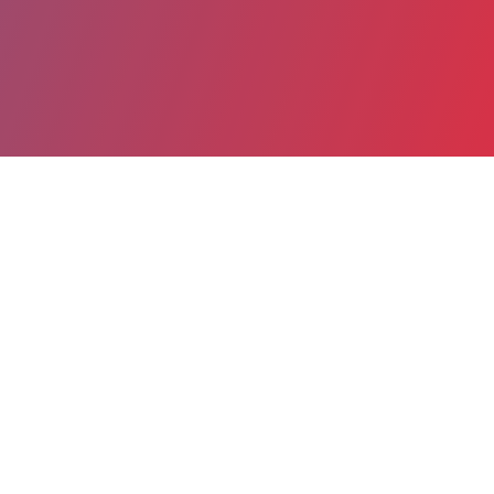
Partager
Imprimer
Informations du service
Hôpital Lyon Sud HCL (Pierre-Bénite)
Pierre Bénite
165 chemin du Grand Revoyet
69495 Pierre-Bénite Cedex
04 78 86 19 36