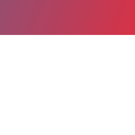
Partager
Imprimer
Informations du service
Centre Hospitalier (Le Cateau-
Cambresis)
28, boulevard Paturle
59360 Le Cateau-Cambresis
03 27 84 66 16
Spécialité(s) : Gynécologie-obstétrique