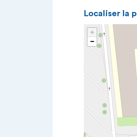
Localiser la 
+
−