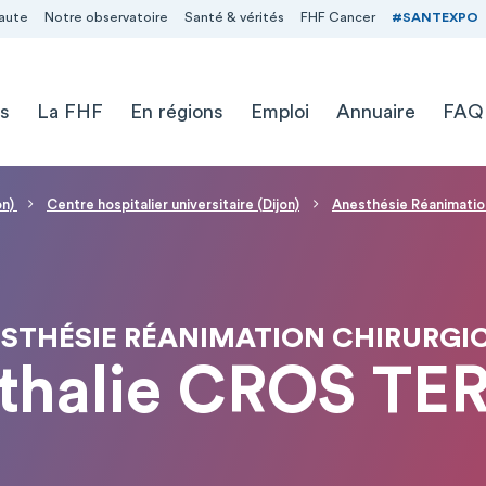
aute
Notre observatoire
Santé & vérités
FHF Cancer
#SANTEXPO
s
La FHF
En régions
Emploi
Annuaire
FAQ
on)
Centre hospitalier universitaire (Dijon)
Anesthésie Réanimation
STHÉSIE RÉANIMATION CHIRURGI
thalie CROS T