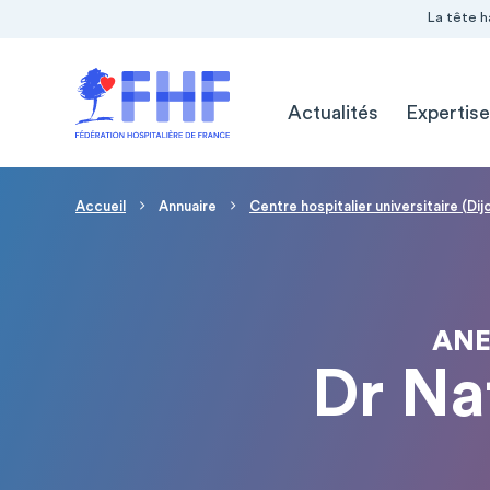
Navigation Pré-entête
Panneau de gestion des cookies
La tête h
Navigation principale
Actualités
Expertise
Fil d'Ariane
Accueil
Annuaire
Centre hospitalier universitaire (Dij
ANE
Dr Na