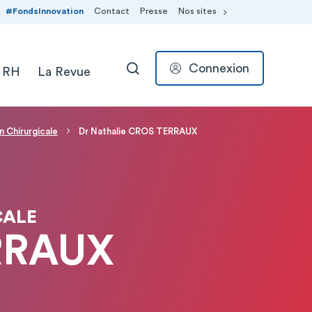
#FondsInnovation
Contact
Presse
Nos sites
Connexion
 RH
La Revue
RECHERCHER
 Chirurgicale
Dr Nathalie CROS TERRAUX
CALE
ERRAUX