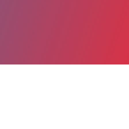
Partager
Imprimer
Coordonnées
Dr Julie LAMIREL
Anesthésie Réanimation Chirurgicale