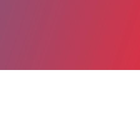
Partager
Imprimer
Coordonnées
Dr Mélitine VUILLET
Anesthésie Réanimation Chirurgicale