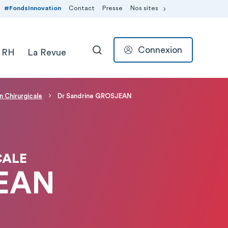
#FondsInnovation
Contact
Presse
Nos sites
Connexion
 RH
La Revue
RECHERCHER
 Chirurgicale
Dr Sandrine GROSJEAN
CALE
JEAN