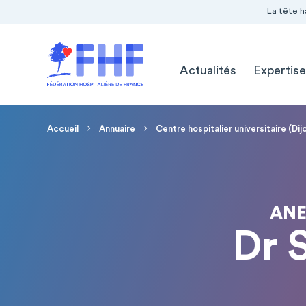
Navigation Pré-entête
Panneau de gestion des cookies
La tête h
Navigation principale
Actualités
Expertise
Fil d'Ariane
Accueil
Annuaire
Centre hospitalier universitaire (Dij
ANE
Dr 