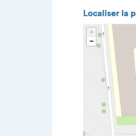
Localiser la 
+
−