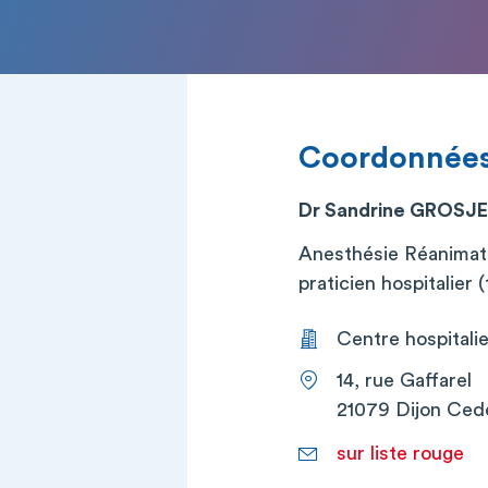
Coordonnée
Dr Sandrine GROSJ
Anesthésie Réanimati
praticien hospitalier (t
Centre hospitalier
14, rue Gaffarel
21079 Dijon Ced
sur liste rouge