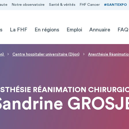
aute
Notre observatoire
Santé & vérités
FHF Cancer
#SANTEXPO
s
La FHF
En régions
Emploi
Annuaire
FAQ
on)
Centre hospitalier universitaire (Dijon)
Anesthésie Réanimation
STHÉSIE RÉANIMATION CHIRURGI
Sandrine GROS