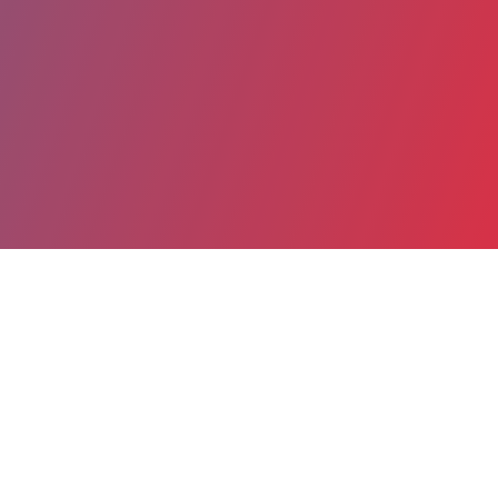
Partager
Imprimer
Coordonnées
Dr Claire-Marie DREVET
Anesthésie Réanimation Chirurgicale