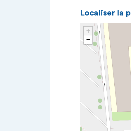
Localiser la 
+
−