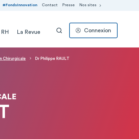
#FondsInnovation
Contact
Presse
Nos sites
Connexion
 RH
La Revue
RECHERCHER
 Chirurgicale
Dr Philippe RAULT
CALE
LT