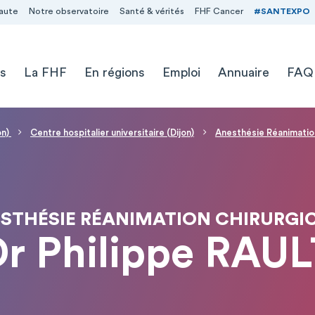
aute
Notre observatoire
Santé & vérités
FHF Cancer
#SANTEXPO
s
La FHF
En régions
Emploi
Annuaire
FAQ
on)
Centre hospitalier universitaire (Dijon)
Anesthésie Réanimation
STHÉSIE RÉANIMATION CHIRURGI
r Philippe RAU