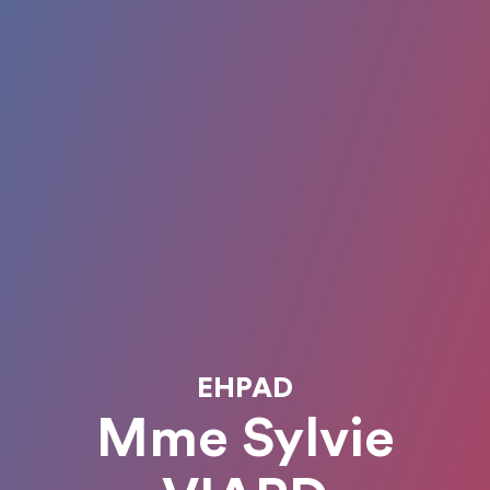
EHPAD
Mme Sylvie