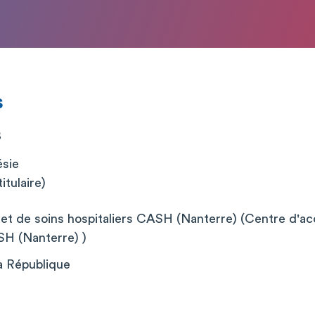
s
B
ésie
itulaire)
 et de soins hospitaliers CASH (Nanterre) (Centre d'acc
ASH (Nanterre) )
a République