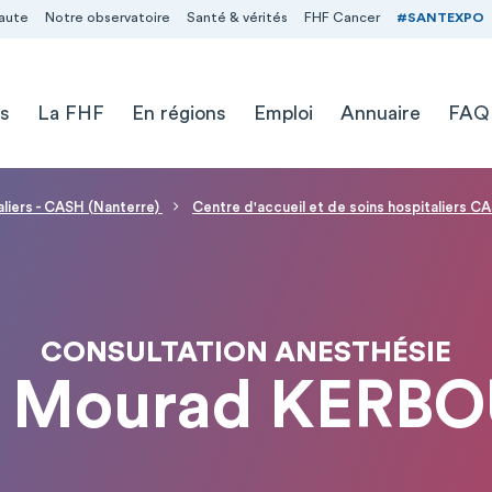
aute
Notre observatoire
Santé & vérités
FHF Cancer
#SANTEXPO
s
La FHF
En régions
Emploi
Annuaire
FAQ
aliers - CASH (Nanterre)
Centre d'accueil et de soins hospitaliers C
CONSULTATION ANESTHÉSIE
 Mourad KERB