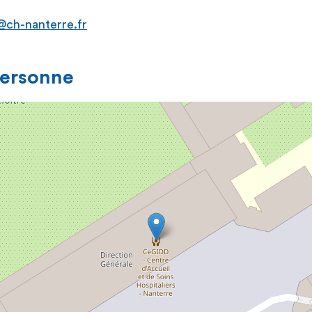
ch-nanterre.fr
personne