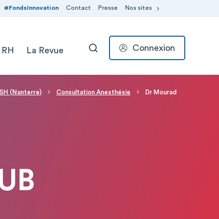
#FondsInnovation
Contact
Presse
Nos sites
Connexion
 RH
La Revue
RECHERCHER
ASH (Nanterre)
Consultation Anesthésie
Dr Mourad
OUB