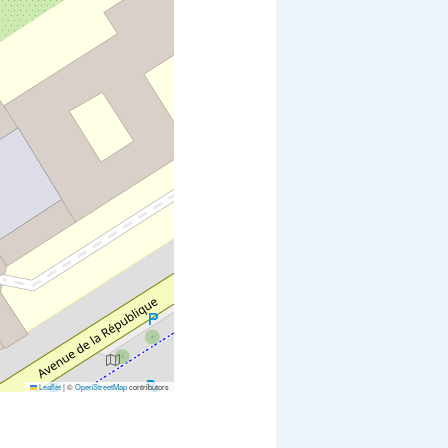
Leaflet
|
©
OpenStreetMap
contributors