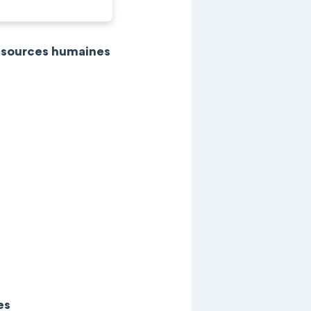
essources humaines
es