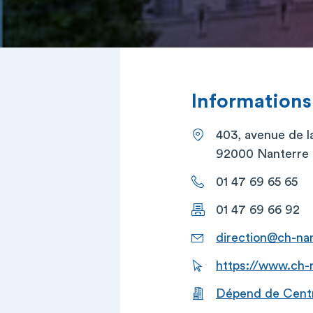
Informations
403, avenue de l
92000 Nanterre
01 47 69 65 65
01 47 69 66 92
direction@ch-nan
https://www.ch-n
Dépend de Centre