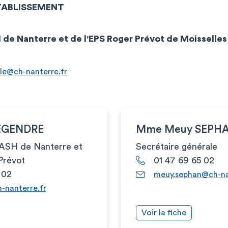
ÉTABLISSEMENT
de Nanterre et de l'EPS Roger Prévot de Moisselles
le@ch-nanterre.fr
EGENDRE
Mme Meuy SEPH
CASH de Nanterre et
Secrétaire générale
Prévot
01 47 69 65 02
 02
meuy.sephan@ch-na
-nanterre.fr
Voir la fiche