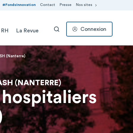
#FondsInnovation
Contact
Presse
Nos sites
Connexion
 RH
La Revue
RECHERCHER
ASH (Nanterre)
CASH (NANTERRE)
 hospitaliers
)