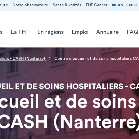
aute
Notre observatoire
Santé & vérités
FHF Cancer
#SANTEXPO
s
La FHF
En régions
Emploi
Annuaire
FAQ
aliers - CASH (Nanterre)
Centre d'accueil et de soins hospitaliers C
IL ET DE SOINS HOSPITALIERS - 
ueil et de soins
CASH (Nanterre