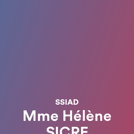
SSIAD
Mme Hélène
SICRE