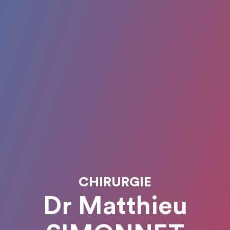
CHIRURGIE
Dr Matthieu