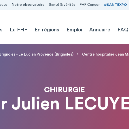
aute
Notre observatoire
Santé & vérités
FHF Cancer
#SANTEXPO
s
La FHF
En régions
Emploi
Annuaire
FAQ
Brignoles - Le Luc en Provence (Brignoles)
Centre hospitalier Jean Ma
CHIRURGIE
r Julien LECUY