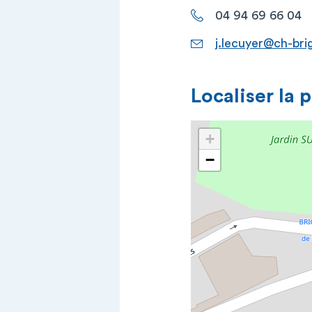
04 94 69 66 04
j.lecuyer@ch-brig
Localiser la 
+
−