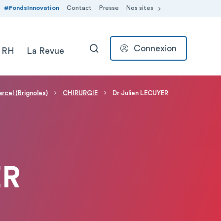
#FondsInnovation
Contact
Presse
Nos sites
Connexion
 RH
La Revue
RECHERCHER
rcel (Brignoles)
CHIRURGIE
Dr Julien LECUYER
ER