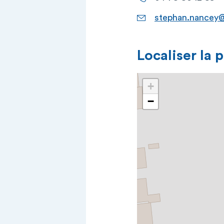
stephan.nancey@
Localiser la 
+
−