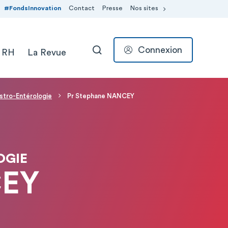
#FondsInnovation
Contact
Presse
Nos sites
Connexion
 RH
La Revue
RECHERCHER
stro-Entérologie
Pr Stephane NANCEY
OGIE
CEY