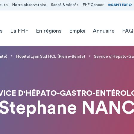
aute
Notre observatoire
Santé & vérités
FHF Cancer
#SANTEXPO
s
La FHF
En régions
Emploi
Annuaire
FAQ
nite)
Hôpital Lyon Sud HCL (Pierre-Bénite)
Service d'Hépato-Ga
VICE D'HÉPATO-GASTRO-ENTÉROL
 Stephane NAN