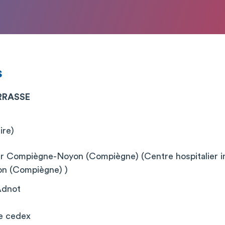
s
RRASSE
ire)
er Compiègne-Noyon (Compiègne) (Centre hospitalier 
n (Compiègne) )
Adnot
e cedex