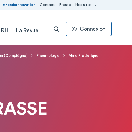
#FondsInnovation
Contact
Presse
Nos sites
Connexion
 RH
La Revue
RECHERCHER
on (Compiègne)
Pneumologie
Mme Frédérique
RASSE