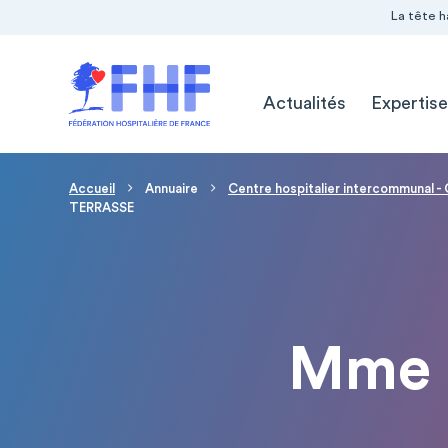
Navigation Pré-entête
Panneau de gestion des cookies
La tête h
Navigation principale
Actualités
Expertise
Fil d'Ariane
Accueil
Annuaire
Centre hospitalier intercommunal
TERRASSE
Mme 