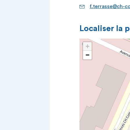
f.terrasse@ch-c
Localiser la 
+
−