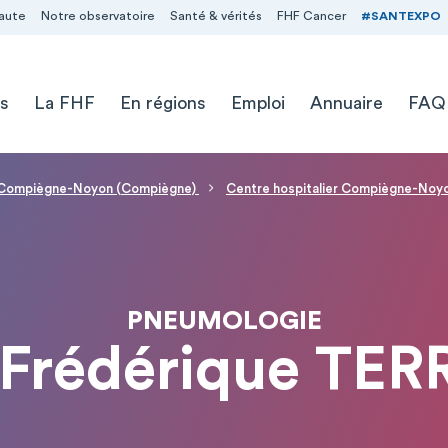
aute
Notre observatoire
Santé & vérités
FHF Cancer
#SANTEXPO
s
La FHF
En régions
Emploi
Annuaire
FAQ
 - Compiègne-Noyon (Compiègne)
Centre hospitalier Compiègne-Noy
PNEUMOLOGIE
Frédérique TER