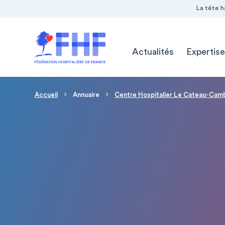
Navigation Pré-entête
Panneau de gestion des cookies
La tête h
Navigation principale
Actualités
Expertise
Fil d'Ariane
Accueil
Annuaire
Centre Hospitalier Le Cateau-Cam