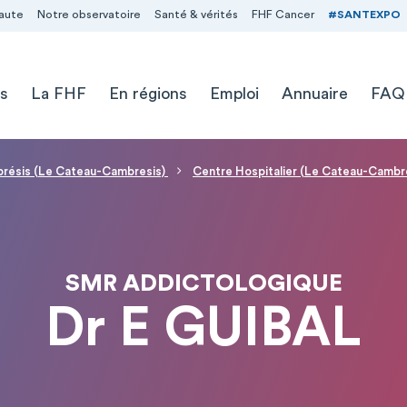
aute
Notre observatoire
Santé & vérités
FHF Cancer
#SANTEXPO
s
La FHF
En régions
Emploi
Annuaire
FAQ
brésis (Le Cateau-Cambresis)
Centre Hospitalier (Le Cateau-Cambr
SMR ADDICTOLOGIQUE
Dr E GUIBAL