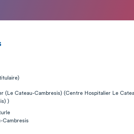
s
itulaire)
er (Le Cateau-Cambresis) (Centre Hospitalier Le Cate
s) )
turle
u-Cambresis