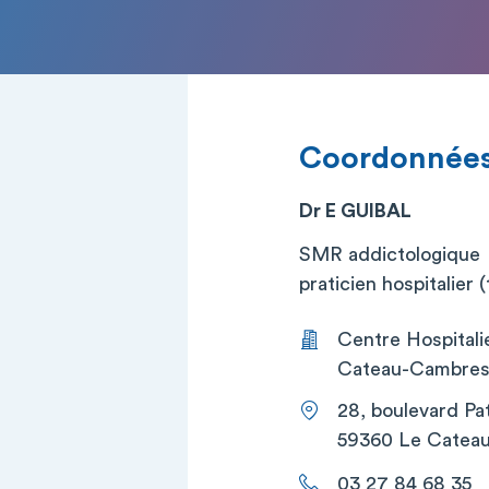
Coordonnée
Dr E GUIBAL
SMR addictologique
praticien hospitalier (t
Centre Hospitali
Cateau-Cambresi
28, boulevard Pa
59360 Le Catea
03 27 84 68 35