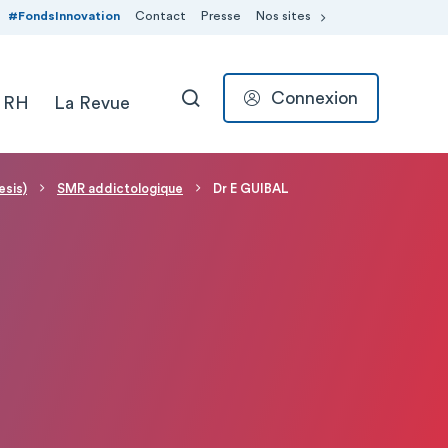
#FondsInnovation
Contact
Presse
Nos sites
Connexion
 RH
La Revue
RECHERCHER
esis)
SMR addictologique
Dr E GUIBAL