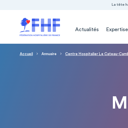
Navigation Pré-entête
Panneau de gestion des cookies
La tête h
Navigation principale
Actualités
Expertise
Fil d'Ariane
Accueil
Annuaire
Centre Hospitalier Le Cateau-Cam
M