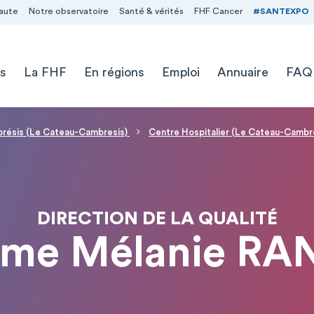
aute
Notre observatoire
Santé & vérités
FHF Cancer
#SANTEXPO
s
La FHF
En régions
Emploi
Annuaire
FAQ
brésis (Le Cateau-Cambresis)
Centre Hospitalier (Le Cateau-Cambr
DIRECTION DE LA QUALITÉ
me Mélanie RA