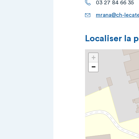
03 27 84 66 35
mrana@ch-lecate
Localiser la 
+
−