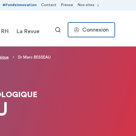
#FondsInnovation
Contact
Presse
Nos sites
Connexion
 RH
La Revue
RECHERCHER
gique
Dr Marc BESSEAU
OLOGIQUE
U