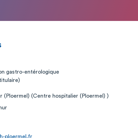
s
on gastro-entérologique
itulaire)
r (Ploermel) (Centre hospitalier (Ploermel) )
hur
-ploermel.fr