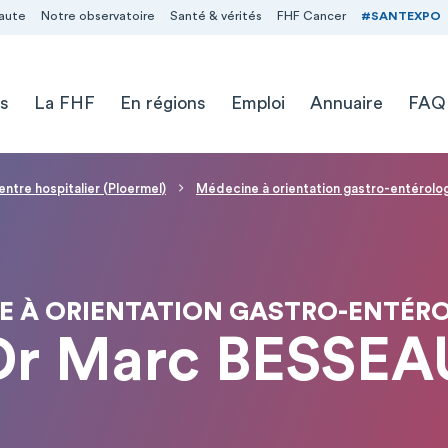
aute
Notre observatoire
Santé & vérités
FHF Cancer
#SANTEXPO
s
La FHF
En régions
Emploi
Annuaire
FAQ
entre hospitalier (Ploermel)
Médecine à orientation gastro-entérolo
E À ORIENTATION GASTRO-ENTÉR
Dr Marc BESSEA