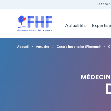
Navigation Pré-entête
Panneau de gestion des cookies
La tête h
Navigation principale
Actualités
Expertise
Fil d'Ariane
Accueil
Annuaire
Centre hospitalier (Ploermel)
C
MÉDECIN