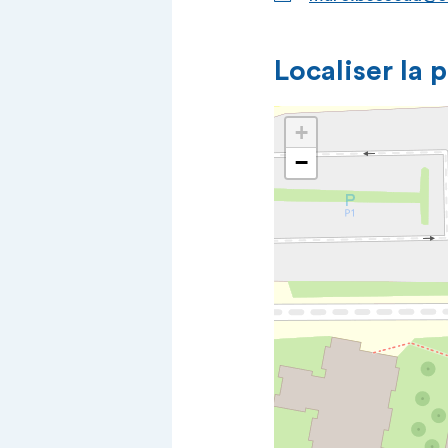
Localiser la 
+
−