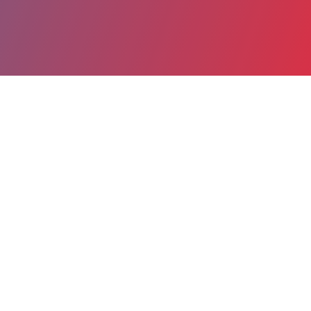
Partager
Imprimer
Coordonnées de la
direction
1, rue de la Marne
BP 114
35403 Saint-Malo cedex
02 99 21 20 24
stephane.deschamps@cht-