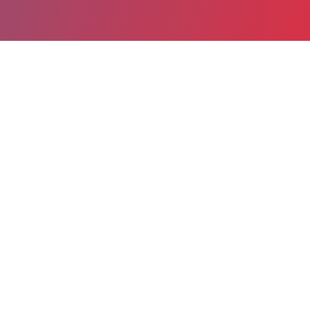
Partager
Imprimer
Coordonnées de la
direction
Centre Hospitalier (Le Cateau-
Cambresis)
28, boulevard Paturle
59360 Le Cateau-Cambresis
03 27 84 66 91
personnelpnm@ch-lecateau.fr